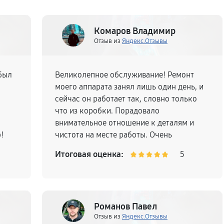
Комаров Владимир
Отзыв из
Яндекс.Отзывы
был
Великолепное обслуживание! Ремонт
моего аппарата занял лишь один день, и
сейчас он работает так, словно только
н
что из коробки. Порадовало
внимательное отношение к деталям и
!
чистота на месте работы. Очень
удовлетворен результатом и с
Итоговая оценка:
5
удовольствием порекомендую
знакомым.
Романов Павел
Отзыв из
Яндекс.Отзывы